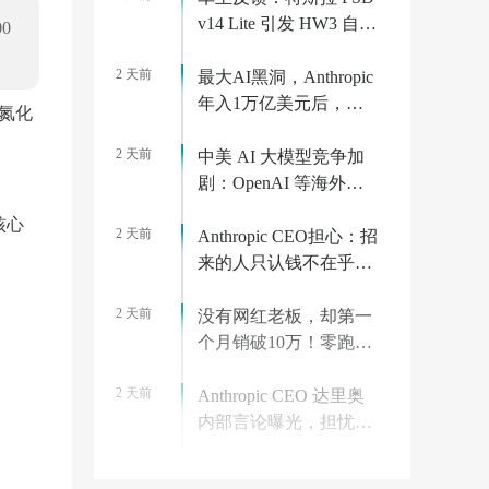
v14 Lite 引发 HW3 自动
0
驾驶电脑过热故障
2 天前
最大AI黑洞，Anthropic
年入1万亿美元后，算
氮化
力价格狂飙10倍
2 天前
中美 AI 大模型竞争加
剧：OpenAI 等海外巨
头大幅降价对标 Kimi、
核心
2 天前
DeepSeek
Anthropic CEO担心：招
来的人只认钱不在乎使
命，百万年薪的反噬？
2 天前
没有网红老板，却第一
个月销破10万！零跑打
了谁的脸？
2 天前
Anthropic CEO 达里奥
内部言论曝光，担忧员
工上班只为钱
2 天前
联通青海绿电智算17亿