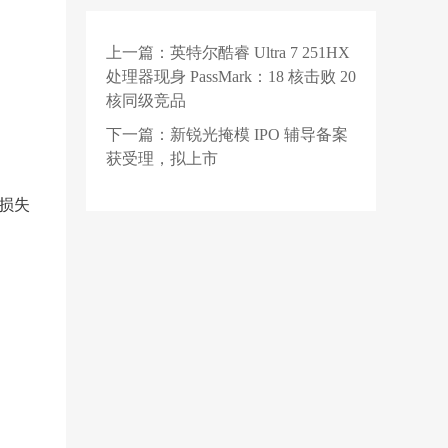
元算力服务项目公示：
元角图灵为第一中标候
上一篇：
英特尔酷睿 Ultra 7 251HX
2 天前
选人
旧车残值堪比废铁，我
处理器现身 PassMark：18 核击败 20
拿什么去换新车？
核同级竞品
1 天前
【招聘】爱科微2027届
下一篇：
新锐光掩模 IPO 辅导备案
校园招聘正式启动！
获受理，拟上市
济损失