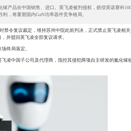
镓产品在中国销售、进口。英飞凌被判侵权，赔偿英诺赛科100
胜利，将重塑国内GaN功率器件竞争格局。
临时禁令复议裁定，维持苏州中院此前判决，正式禁止英飞凌相关
口，并驳回英飞凌全部复议请求。
市场终局落定。
诉英飞凌中国子公司及代理商，指控其侵犯两项自主研发的氮化镓