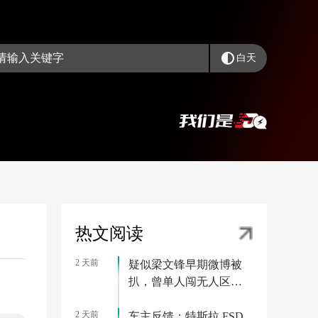
白天
热文阅读
2 天前
疑似梁文锋早期微博被
扒，曾单人闯无人区被
困一周
2 天前
车主反馈：特斯拉 FSD