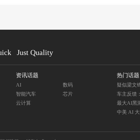
uick Just Quality
资讯话题
热门话题
AI
数码
疑似梁文
一周
智能汽车
芯片
车主反馈：特
驶电脑过
云计算
最大AI黑洞
格狂飙10
中美 AI
幅降价对标 K