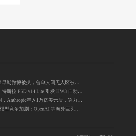
锋早期微博被扒，曾单人闯无人区被困
斯拉 FSD v14 Lite 引发 HW3 自动驾
热故障
，Anthropic年入1万亿美元后，算力价
倍
 大模型竞争加剧：OpenAI 等海外巨头大
imi、DeepSeek