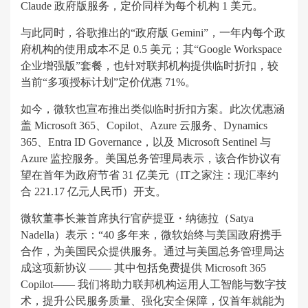
Claude 政府版服务，定价同样为每个机构 1 美元。
与此同时，谷歌推出的“政府版 Gemini”，一年内每个政
府机构的使用成本不足 0.5 美元；其“Google Workspace
企业增强版”套餐，也针对联邦机构提供临时折扣，较
当前“多项授标计划”定价优惠 71%。
如今，微软也宣布推出类似临时折扣方案。此次优惠涵
盖 Microsoft 365、Copilot、Azure 云服务、Dynamics
365、Entra ID Governance，以及 Microsoft Sentinel 与
Azure 监控服务。美国总务管理局表示，该合作协议有
望在首年为政府节省 31 亿美元（IT之家注：现汇率约
合 221.17 亿元人民币）开支。
微软董事长兼首席执行官萨提亚・纳德拉（Satya
Nadella）表示：“40 多年来，微软始终与美国政府携手
合作，为美国民众提供服务。通过与美国总务管理局达
成这项新协议 —— 其中包括免费提供 Microsoft 365
Copilot—— 我们将助力联邦机构运用人工智能与数字技
术，提升公民服务质量、强化安全保障，仅首年就能为