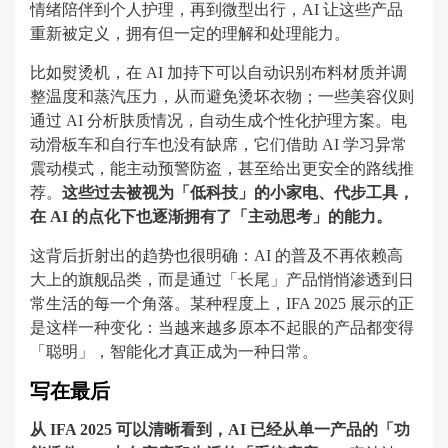
情绪陪伴到个人护理，再到微型出行，AI 让这些产品
重新被定义，拥有但一定的理解和处理能力。
比如熨烫机，在 AI 加持下可以自动识别布料材质并调
整温度和蒸汽压力，从而避免烫坏衣物；一些美容仪则
通过 AI 分析肤质情况，自动生成个性化护理方案。电
动滑板车和自行车也没有缺席，它们借助 AI 学习异常
震动模式，能主动预警防盗，甚至给出更安全的路线推
荐。
这些过去被视为「低科技」的小家电、代步工具，
在 AI 的点化下也逐渐拥有了「主动思考」的能力。
这背后折射出的趋势也很明确：AI 的普及不再依赖高
大上的旗舰品类，而是通过「长尾」产品悄悄渗透到日
常生活的每一个角落。某种程度上，IFA 2025 展示的正
是这样一种变化：当越来越多原本不起眼的产品都变得
「聪明」，智能化才真正成为一种日常。
写在最后
从 IFA 2025 可以清晰看到，AI 已经从单一产品的「功