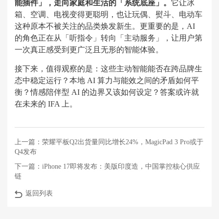
能插件」，走向家庭和生活的「系统底座」。
它让冰
箱、空调、电视变得更聪明，也让玩偶、熨斗、电动车
这种原本不被关注的品类焕发新生。更重要的是，AI
的角色正在从「听指令」转向「主动服务」，让用户第
一次真正感受到更广泛且无形的智能体验。
接下来，值得观察的是：这些主动智能能否在跨品牌生
态中稳定运行？本地 AI 算力与能效之间的矛盾如何平
衡？情感陪伴型 AI 的边界又该如何设定？答案或许就
在未来的 IFA 上。
上一篇：
荣耀平板Q2出货量同比增长24%，MagicPad 3 Pro或于
Q4发布
下一篇：
iPhone 17即将发布：美版印度造，中国掌控核心供应
链
返回列表