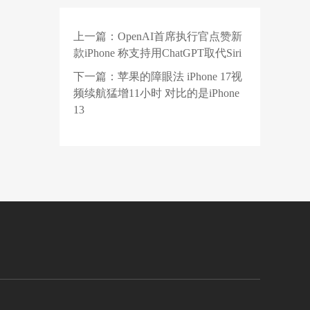
内部言论曝光，担忧员
工上班只为钱
上一篇：
OpenAI首席执行官点赞新
2 天前
旧车残值堪比废铁，我
款iPhone 称支持用ChatGPT取代Siri
拿什么去换新车？
下一篇：
苹果的障眼法 iPhone 17视
1 天前
【招聘】爱科微2027届
频续航猛增11小时 对比的是iPhone
校园招聘正式启动！
13