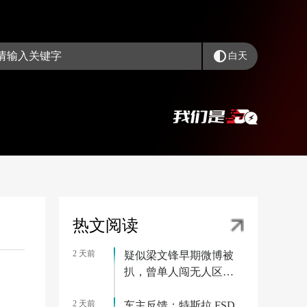
白天
热文阅读
2 天前
疑似梁文锋早期微博被
扒，曾单人闯无人区被
困一周
2 天前
车主反馈：特斯拉 FSD