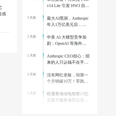
v14 Lite 引发 HW3 自动
芯
驾驶电脑过热故障
传感
2 天前
最大AI黑洞，Anthropic
年入1万亿美元后，算
力价格狂飙10倍
2 天前
中美 AI 大模型竞争加
剧：OpenAI 等海外巨
头大幅降价对标 Kimi、
2 天前
DeepSeek
Anthropic CEO担心：招
来的人只认钱不在乎使
命，百万年薪的反噬？
2 天前
没有网红老板，却第一
个月销破10万！零跑打
了谁的脸？
2 天前
联通青海绿电智算17亿
元算力服务项目公示：
元角图灵为第一中标候
2 天前
选人
Anthropic CEO 达里奥