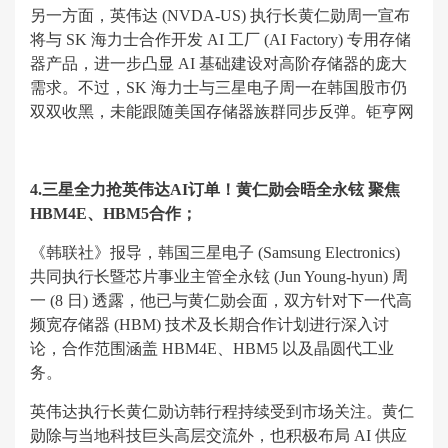
另一方面，英伟达 (NVDA-US) 执行长黄仁勋周一宣布
将与 SK 海力士合作开发 AI 工厂 (AI Factory) 专用存储
器产品，进一步凸显 AI 基础建设对高阶存储器的庞大
需求。不过，SK 海力士与三星电子周一在韩国股市仍
双双收黑，未能跟随美国存储器族群同步反弹。钜亨网
4.三星全力抢英伟达AI订单！黄仁勋会晤全永铉 聚焦
HBM4E、HBM5合作；
《韩联社》报导，韩国三星电子 (Samsung Electronics)
共同执行长暨芯片事业主管全永铉 (Jun Young-hyun) 周
一 (8 日) 透露，他已与黄仁勋会面，双方针对下一代高
频宽存储器 (HBM) 技术及长期合作计划进行深入讨
论，合作范围涵盖 HBM4E、HBM5 以及晶圆代工业
务。
英伟达执行长黄仁勋访韩行程持续受到市场关注。黄仁
勋除与当地科技巨头高层交流外，也积极布局 AI 供应