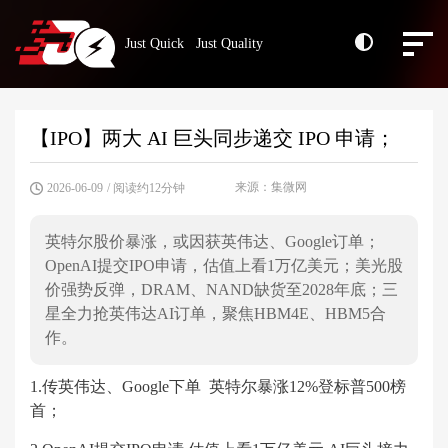
Just Quick Just Quality
【IPO】两大 AI 巨头同步递交 IPO 申请；
来源：集微网
2026-06-09
/ 阅读约12分钟
英特尔股价暴涨，或因获英伟达、Google订单；
OpenAI提交IPO申请，估值上看1万亿美元；美光股
价强势反弹，DRAM、NAND缺货至2028年底；三
星全力抢英伟达AI订单，聚焦HBM4E、HBM5合
作。
1.传英伟达、Google下单 英特尔暴涨12%登标普500榜
首；