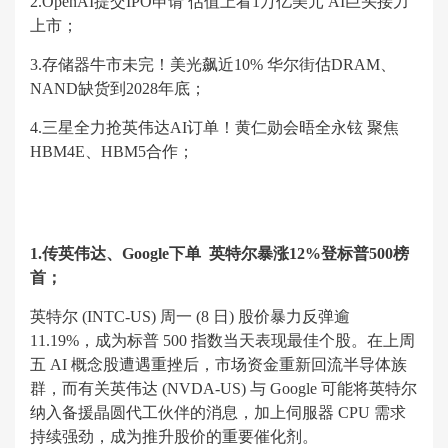
2.OpenAI提交IPO申请 估值上看1万亿美元 AI巨头接力
上市；
3.存储器牛市未完！美光飙近10% 华尔街估DRAM、
NAND缺货到2028年底；
4.三星全力抢英伟达AI订单！黄仁勋会晤全永铉 聚焦
HBM4E、HBM5合作；
1.传英伟达、Google下单 英特尔暴涨12%登标普500榜
首；
英特尔 (INTC-US) 周一 (8 日) 股价暴力反弹逾
11.19%，成为标普 500 指数当天表现最佳个股。在上周
五 AI 概念股遭遇重挫后，市场资金重新回流半导体族
群，而有关英伟达 (NVDA-US) 与 Google 可能将英特尔
纳入备援晶圆代工伙伴的消息，加上伺服器 CPU 需求
持续强劲，成为推升股价的重要催化剂。