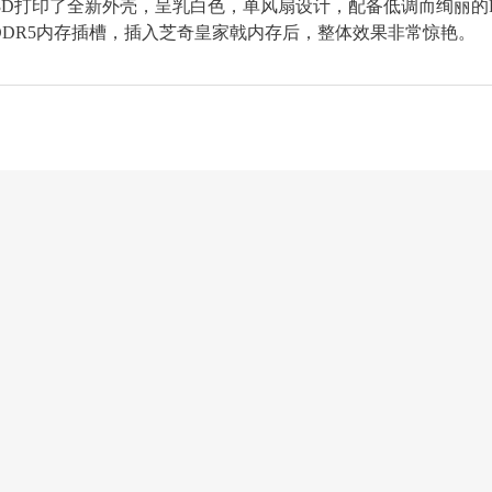
3D打印了全新外壳，呈乳白色，单风扇设计，配备低调而绚丽的
DR5内存插槽，插入芝奇皇家戟内存后，整体效果非常惊艳。