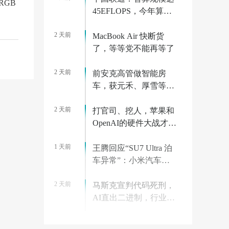
RGB
45EFLOPS，今年算力
相关投资将超 175 亿元
2 天前
MacBook Air 快断货
了，等等党不能再等了
2 天前
前安克高管做智能房
车，获元禾、厚雪等超
2亿融资，首款产品
2 天前
2027年初量产｜硬氪首
打官司、挖人，苹果和
发
OpenAI的硬件大战才刚
开始
1 天前
王腾回应“SU7 Ultra 泊
车异常”：小米汽车已
迅速跟进分析，边界场
2 天前
景有 Bug 很正常
马斯克宣判代码死刑，
AI直出二进制，行业教
父集体回怼
2 天前
华为官宣乾崑智驾 ADS