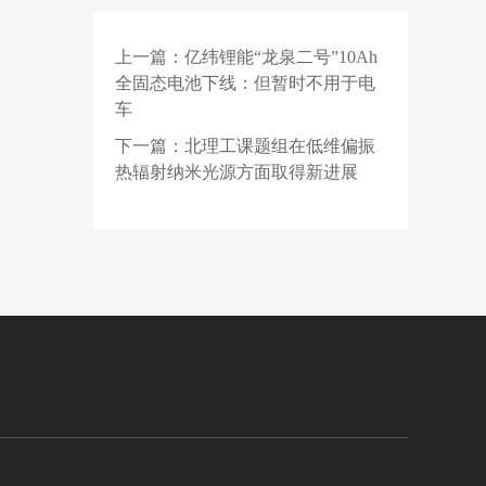
Pro V5.0 将支持园区领
航辅助 NCA 功能
上一篇：
亿纬锂能“龙泉二号”10Ah
1 天前
23岁OpenAI天才少女，
全固态电池下线：但暂时不用于电
也走了
车
2 天前
成本拉低100倍，梁文
下一篇：
北理工课题组在低维偏振
锋把Claude拉进“斩杀
热辐射纳米光源方面取得新进展
线”