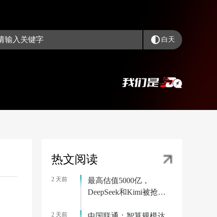
白天
热文阅读
2 天前
最高估值5000亿，
DeepSeek和Kimi被抢疯
了
2 天前
中国联通：智算规模达