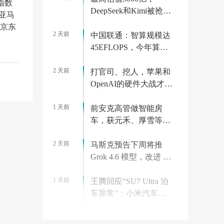
指数
DeepSeek和Kimi被抢疯
亚马
了
、京东
2 天前
中国联通：智算规模达
45EFLOPS，今年算力
相关投资将超 175 亿元
2 天前
打官司、挖人，苹果和
OpenAI的硬件大战才刚
开始
1 天前
前安克高管做智能房
车，获元禾、厚雪等超
2亿融资，首款产品
2 天前
2027年初量产｜硬氪首
马斯克预告下周将推
发
Grok 4.6 模型，改进 AI
监督微调和强化学习
1 天前
王腾回应“SU7 Ultra 泊
车异常”：小米汽车已
迅速跟进分析，边界场
2 天前
景有 Bug 很正常
马斯克宣判代码死刑，