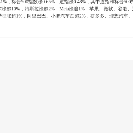
%，标普500指数涨0.65%，道指涨0.48%，其中道指和标普500
超10%，特斯拉涨超2%，Meta涨逾1%，苹果、微软、谷歌、
哩涨超1%，阿里巴巴、小鹏汽车跌超2%，拼多多、理想汽车