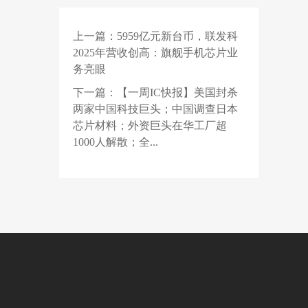
AI直出二进制，行业教
父集体回怼
上一篇：
5959亿元新台币，联发科
2 天前
MacBook Air 快断货
2025年营收创高：旗舰手机芯片业
了，等等党不能再等了
务亮眼
2 天前
华为官宣乾崑智驾 ADS
下一篇：
【一周IC快报】美国封杀
Pro V5.0 将支持园区领
两家中国科技巨头；中国调查日本
航辅助 NCA 功能
芯片材料；外资巨头在华工厂超
1000人解散；全...