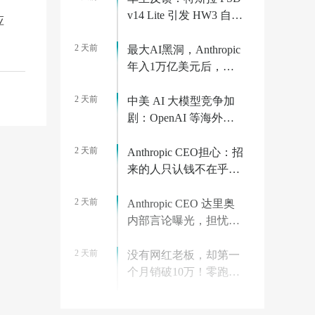
v14 Lite 引发 HW3 自动
应
驾驶电脑过热故障
2 天前
最大AI黑洞，Anthropic
年入1万亿美元后，算
力价格狂飙10倍
2 天前
中美 AI 大模型竞争加
剧：OpenAI 等海外巨
头大幅降价对标 Kimi、
2 天前
DeepSeek
Anthropic CEO担心：招
来的人只认钱不在乎使
命，百万年薪的反噬？
2 天前
Anthropic CEO 达里奥
内部言论曝光，担忧员
工上班只为钱
2 天前
没有网红老板，却第一
个月销破10万！零跑打
了谁的脸？
2 天前
联通青海绿电智算17亿