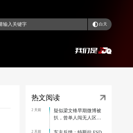
白天
热文阅读
2 天前
疑似梁文锋早期微博被
扒，曾单人闯无人区被
困一周
2 天前
车主反馈：特斯拉 FSD