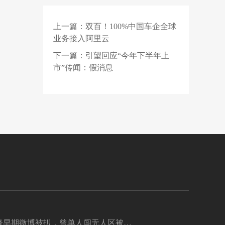
元算力服务项目公示：
元角图灵为第一中标候
上一篇：
双百！100%中国车企全球
2 天前
选人
旧车残值堪比废铁，我
业务接入阿里云
拿什么去换新车？
下一篇：
引望回应“今年下半年上
1 天前
【招聘】爱科微2027届
市”传闻：假消息
校园招聘正式启动！
锋早期微博被扒，曾单人闯无人区被困