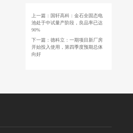
华硕拒按原价发货：英
伟达官方商城直接砍
上一篇：
国轩高科：金石全固态电
1 天前
单，重购需多花 553 美
洛图科技：2026年上半
池处于中试量产阶段，良品率已达
元
年中国运动相机市场线
90%
上规模接近翻倍
1 天前
OpenAI 披露 ChatGPT
下一篇：
德科立：一期项目新厂房
全球 10 亿用户画像：
开始投入使用，第四季度预期总体
35 岁及以上用户用量上
向好
升