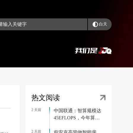
白天
热文阅读
2 天前
中国联通：智算规模达
45EFLOPS，今年算力
相关投资将超 175 亿元
2 天前
前安克高管做智能房