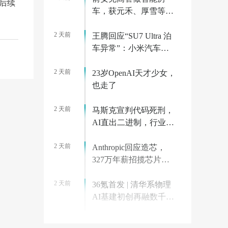
，后续
车，获元禾、厚雪等超
2亿融资，首款产品
2 天前
2027年初量产｜硬氪首
王腾回应“SU7 Ultra 泊
发
车异常”：小米汽车已
迅速跟进分析，边界场
2 天前
景有 Bug 很正常
23岁OpenAI天才少女，
也走了
2 天前
马斯克宣判代码死刑，
AI直出二进制，行业教
父集体回怼
2 天前
Anthropic回应造芯，
327万年薪招揽芯片工
程师
2 天前
36氪首发 | 清华系物理
AI基建初创再融数千万
美元，数据设备进入全
2 天前
球化规模交付
RTX 5090 显卡涨价后